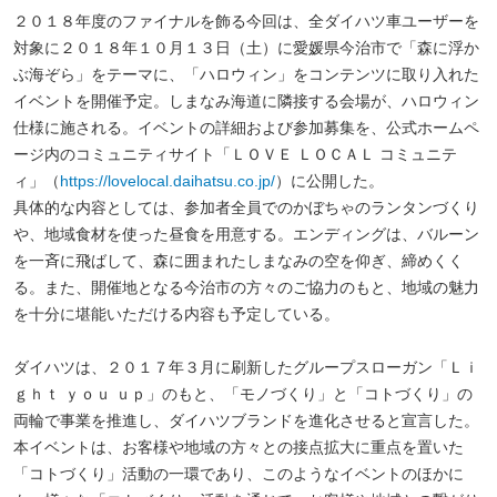
２０１８年度のファイナルを飾る今回は、全ダイハツ車ユーザーを
対象に２０１８年１０月１３日（土）に愛媛県今治市で「森に浮か
ぶ海ぞら」をテーマに、「ハロウィン」をコンテンツに取り入れた
イベントを開催予定。しまなみ海道に隣接する会場が、ハロウィン
仕様に施される。イベントの詳細および参加募集を、公式ホームペ
ージ内のコミュニティサイト「ＬＯＶＥ ＬＯＣＡＬ コミュニテ
ィ」（
https://lovelocal.daihatsu.co.jp/
）に公開した。
具体的な内容としては、参加者全員でのかぼちゃのランタンづくり
や、地域食材を使った昼食を用意する。エンディングは、バルーン
を一斉に飛ばして、森に囲まれたしまなみの空を仰ぎ、締めくく
る。また、開催地となる今治市の方々のご協力のもと、地域の魅力
を十分に堪能いただける内容も予定している。
ダイハツは、２０１７年３月に刷新したグループスローガン「Ｌｉ
ｇｈｔ ｙｏｕ ｕｐ」のもと、「モノづくり」と「コトづくり」の
両輪で事業を推進し、ダイハツブランドを進化させると宣言した。
本イベントは、お客様や地域の方々との接点拡大に重点を置いた
「コトづくり」活動の一環であり、このようなイベントのほかに