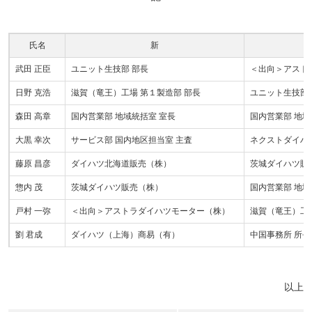
氏名
新
武田 正臣
ユニット生技部 部長
＜出向＞アスト
日野 克浩
滋賀（竜王）工場 第１製造部 部長
ユニット生技部 
森田 高章
国内営業部 地域統括室 室長
国内営業部 地域
大黒 幸次
サービス部 国内地区担当室 主査
ネクストダイハ
藤原 昌彦
ダイハツ北海道販売（株）
茨城ダイハツ販
惣内 茂
茨城ダイハツ販売（株）
国内営業部 地域
戸村 一弥
＜出向＞アストラダイハツモーター（株）
滋賀（竜王）工場
劉 君成
ダイハツ（上海）商易（有）
中国事務所 所長
以上