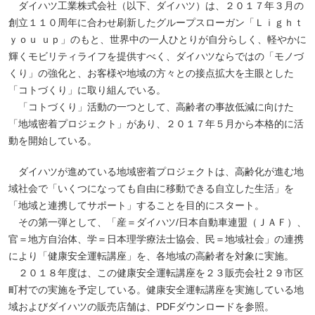
ダイハツ工業株式会社（以下、ダイハツ）は、２０１７年３月の
創立１１０周年に合わせ刷新したグループスローガン「Ｌｉｇｈｔ
ｙｏｕ ｕｐ」のもと、世界中の一人ひとりが自分らしく、軽やかに
輝くモビリティライフを提供すべく、ダイハツならではの「モノづ
くり」の強化と、お客様や地域の方々との接点拡大を主眼とした
「コトづくり」に取り組んでいる。
「コトづくり」活動の一つとして、高齢者の事故低減に向けた
「地域密着プロジェクト」があり、２０１７年５月から本格的に活
動を開始している。
ダイハツが進めている地域密着プロジェクトは、高齢化が進む地
域社会で「いくつになっても自由に移動できる自立した生活」を
「地域と連携してサポート」することを目的にスタート。
その第一弾として、「産＝ダイハツ/日本自動車連盟（ＪＡＦ）、
官＝地方自治体、学＝日本理学療法士協会、民＝地域社会」の連携
により「健康安全運転講座」を、各地域の高齢者を対象に実施。
２０１８年度は、この健康安全運転講座を２３販売会社２９市区
町村での実施を予定している。健康安全運転講座を実施している地
域およびダイハツの販売店舗は、PDFダウンロードを参照。