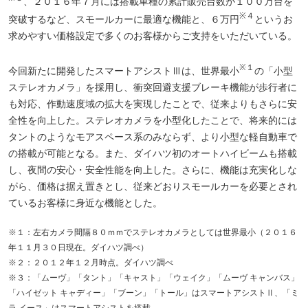
、２０１６年７月には搭載車種の累計販売台数が１００万台を
※４
突破するなど、スモールカーに最適な機能と、６万円
というお
求めやすい価格設定で多くのお客様からご支持をいただいている。
※１
今回新たに開発したスマートアシストⅢは、世界最小
の「小型
ステレオカメラ」を採用し、衝突回避支援ブレーキ機能が歩行者に
も対応、作動速度域の拡大を実現したことで、従来よりもさらに安
全性を向上した。ステレオカメラを小型化したことで、将来的には
タントのようなモアスペース系のみならず、より小型な軽自動車で
の搭載が可能となる。また、ダイハツ初のオートハイビームも搭載
し、夜間の安心・安全性能を向上した。さらに、機能は充実化しな
がら、価格は据え置きとし、従来どおりスモールカーを必要とされ
ているお客様に身近な機能とした。
※１：左右カメラ間隔８０ｍｍでステレオカメラとしては世界最小（２０１６
年１１月３０日現在。ダイハツ調べ）
※２：２０１２年１２月時点。ダイハツ調べ
※３：「ムーヴ」「タント」「キャスト」「ウェイク」「ムーヴ キャンバス」
「ハイゼット キャディー」「ブーン」「トール」はスマートアシストⅡ、「ミ
ラ イース」はスマートアシストを搭載