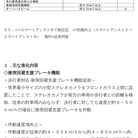
※５：☆=スマートアシストⅢで新設定、○=性能向上（スマートアシストⅡ⇒
スマートアシストⅢ）、無印=従来同様
１．主な進化内容
◇衝突回避支援ブレーキ機能
＜歩行者対応 衝突回避支援ブレーキ機能追加＞
・世界最小サイズの小型ステレオカメラをフロントガラス上部に設
置したことで、ステレオカメラが前方の車両や歩行者との距離を検
知。従来の対車両のみならず、歩行者に対しても速度が約４～５０
ｋｍ/ｈの場合に衝突回避支援ブレーキを作動
＜作動速度域向上＞
・作動速度が従来の約４～５０ｋｍ/ｈから約４～８０ｋｍ/ｈへ向