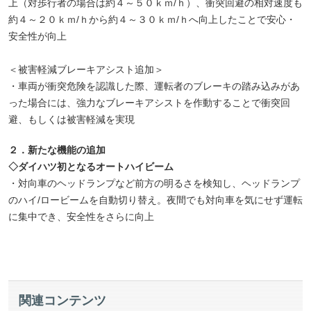
上（対歩行者の場合は約４～５０ｋｍ/ｈ）、衝突回避の相対速度も
約４～２０ｋｍ/ｈから約４～３０ｋｍ/ｈへ向上したことで安心・
安全性が向上
＜被害軽減ブレーキアシスト追加＞
・車両が衝突危険を認識した際、運転者のブレーキの踏み込みがあ
った場合には、強力なブレーキアシストを作動することで衝突回
避、もしくは被害軽減を実現
２．新たな機能の追加
◇ダイハツ初となるオートハイビーム
・対向車のヘッドランプなど前方の明るさを検知し、ヘッドランプ
のハイ/ロービームを自動切り替え。夜間でも対向車を気にせず運転
に集中でき、安全性をさらに向上
関連コンテンツ