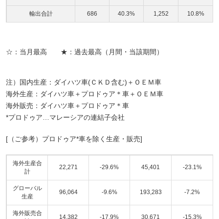
輸出合計
686
40.3%
1,252
10.8%
☆：当月最高 ★：過去最高（月間・当該期間）
注）国内生産：ダイハツ車(ＣＫＤ含む)＋ＯＥＭ車
海外生産：ダイハツ車＋プロドゥア＊車＋ＯＥＭ車
海外販売：ダイハツ車＋プロドゥア＊車
*プロドゥア…マレーシアの連結子会社
[（ご参考）プロドゥア*車を除く生産・販売]
海外生産合
22,271
-29.6%
45,401
-23.1%
計
グローバル
96,064
-9.6%
193,283
-7.2%
生産
海外販売合
14,382
-17.9%
30,671
-15.3%