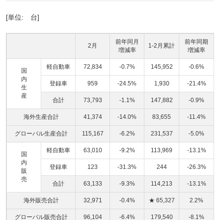
[単位: 台]
前年同月
前年同期
2月
1-2月累計
増減率
増減率
軽自動車
72,834
-0.7%
145,952
-0.6%
国
内
登録車
959
-24.5%
1,930
-21.4%
生
産
合計
73,793
-1.1%
147,882
-0.9%
海外生産合計
41,374
-14.0%
83,655
-11.4%
グローバル生産合計
115,167
-6.2%
231,537
-5.0%
軽自動車
63,010
-9.2%
113,969
-13.1%
国
内
登録車
123
-31.3%
244
-26.3%
販
売
合計
63,133
-9.3%
114,213
-13.1%
海外販売合計
32,971
-0.4%
★ 65,327
2.2%
グローバル販売合計
96,104
-6.4%
179,540
-8.1%