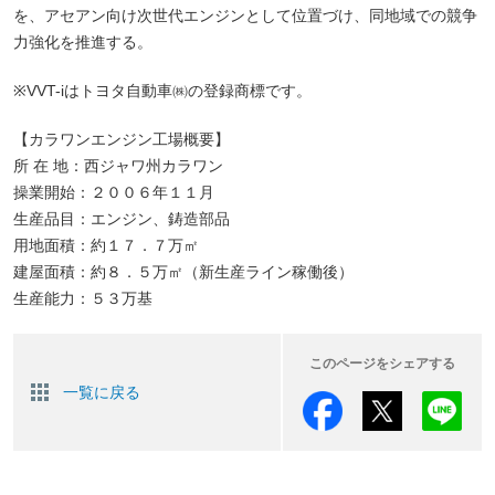
を、アセアン向け次世代エンジンとして位置づけ、同地域での競争
力強化を推進する。
※VVT-iはトヨタ自動車㈱の登録商標です。
【カラワンエンジン工場概要】
所 在 地：西ジャワ州カラワン
操業開始：２００６年１１月
生産品目：エンジン、鋳造部品
用地面積：約１７．７万㎡
建屋面積：約８．５万㎡（新生産ライン稼働後）
生産能力：５３万基
このページをシェアする
一覧に戻る