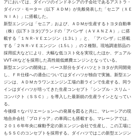
アにおいては、ダイハツのインドネシアの子会社であるアストラ・
ダイハツ・モーター（以下 ＡＤＭ）が先般発表した「セニア（ＸＥ
ＮＩＡ）」に搭載した。
新型エンジンは「セニア」および、ＡＤＭが生産するトヨタ自動車
（株）(以下トヨタ)ブランドの「アバンザ（ＡＶＡＮＺＡ）」に搭
載する「１ＮＲ-ＶＥエンジン（1.3Ｌ）」と、「アバンザ」に搭載
する「２ＮＲ-ＶＥエンジン（1.5Ｌ）」の２種類。現地調達部品の
採用拡大などにより、大幅な低コスト化を実現したほか、デュアル
VVT-i※などを採用した高性能低燃費エンジンとなっている。
新型エンジンの開発は、ベース部分をダイハツとトヨタが共同開発
し、ＦＲ仕様への適合についてはダイハツが独自で実施。新型エン
ジンは、ＡＤＭカラワンエンジン工場の新ラインで生産する。同ラ
インはダイハツが培ってきた生産コンセプト「シンプル・スリム・
コンパクト（ＳＳＣ）」を導入した最新鋭の生産ラインとなってい
る。
今後様々なバリエーションへの発展を図ると共に、マレーシアの現
地合弁会社「プロドゥア」の車両にも搭載する。マレーシアでは、
２０１６年年央に稼動予定の新エンジン会社で生産し、この工場に
もＳＳＣのコンセプトを採用する。ダイハツではこの新型エンジン