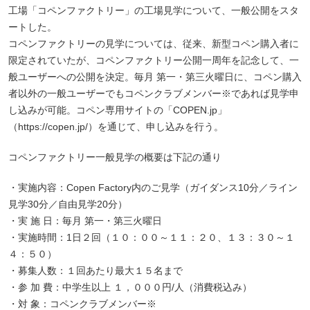
工場「コペンファクトリー」の工場見学について、一般公開をスタ
ートした。
コペンファクトリーの見学については、従来、新型コペン購入者に
限定されていたが、コペンファクトリー公開一周年を記念して、一
般ユーザーへの公開を決定。毎月 第一・第三火曜日に、コペン購入
者以外の一般ユーザーでもコペンクラブメンバー※であれば見学申
し込みが可能。コペン専用サイトの「COPEN.jp」
（https://copen.jp/）を通じて、申し込みを行う。
コペンファクトリー一般見学の概要は下記の通り
・実施内容：Copen Factory内のご見学（ガイダンス10分／ライン
見学30分／自由見学20分）
・実 施 日：毎月 第一・第三火曜日
・実施時間：1日２回（１０：００～１１：２０、１３：３０～１
４：５０）
・募集人数：１回あたり最大１５名まで
・参 加 費：中学生以上 １，０００円/人（消費税込み）
・対 象：コペンクラブメンバー※