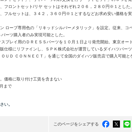
、フロントセット/リヤ セットはそれぞれ２０６，２８０円※１とした
、フルセットは、３４２，３６０円※１とするなどお求め安い価格を実
ン ローブ専用色の「リキッドシルバーメタリック」を設定。従来、コ
Ｓパーツ購入者のみ実現可能とした。
クスプレイ用のＤＲＥＳＳパーツを１０月１日より発売開始。東京オー
販仕様にリファインし、ＳＰＫ株式会社が運営しているダイハツパーツ
ＬＯＵＤ ＣＯＮＮＥＣＴ」を通じて全国のダイハツ販売店で購入可能と
。価格に取り付け工賃を含まない
月まで
ださい。
このページをシェアする