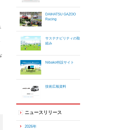
。
DAIHATSU GAZOO
Racing
ペ
サステナビリティの取
ト
組み
な
Nibako特設サイト
技術広報資料
ニュースリリース
2026年