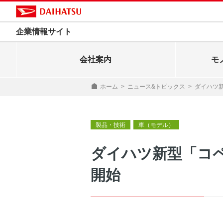
企業情報サイト
会社案内
モ
ホーム
>
ニュース&トピックス
>
ダイハツ
製品・技術
車（モデル）
ダイハツ新型「コ
開始