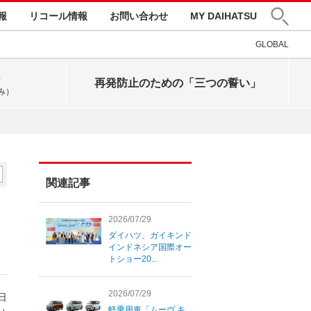
報
リコール情報
お問い合わせ
MY DAIHATSU
GLOBAL
再発防止のための「三つの誓い」
み）
関連記事
2026/07/29
ダイハツ、ガイキンド
インドネシア国際オー
トショー20...
2026/07/29
1日
軽乗用車「ムーヴ キ