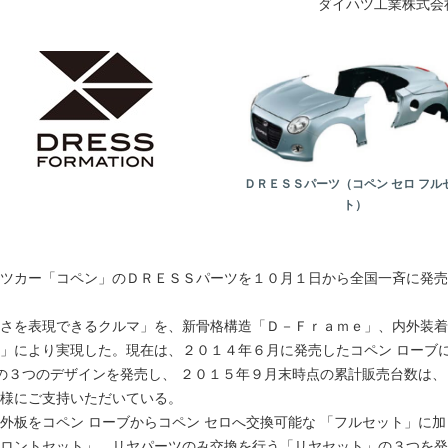
ダイハツ工業株式会
ＤＲＥＳＳパーツ（コペン セロ フル
ト）
ツカー「コペン」のＤＲＥＳＳパーツを１０月１日から全国一斉に発売
さを表現できるクルマ」を、新骨格構造「Ｄ－Ｆｒａｍｅ」、内外装着
」により実現した。現在は、２０１４年６月に発売したコペン ローブ
ロの３つのデザインを発売し、 ２０１５年９月末時点の累計販売台数は、
様にご支持いただいている。
外板をコペン ローブからコペン セロへ交換可能な 「フルセット」に加
ロントセット」、リヤパーツのみ交換を行う「リヤセット」の３つを発