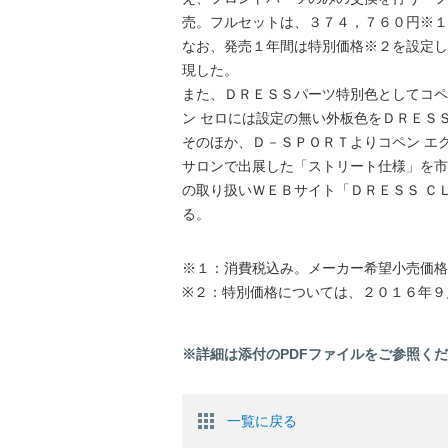
売。フルセットは、３７４，７６０円※１
なお、発売１年間は特別価格※２を設定し
現した。
また、ＤＲＥＳＳパーツ特別色としてコペ
ン セロには設定の無い外板色をＤＲＥＳ
そのほか、Ｄ－ＳＰＯＲＴよりコペン エ
サロンで出展した「ストリート仕様」を市
の取り扱いＷＥＢサイト「ＤＲＥＳＳ Ｃ
る。
※１：消費税込み。メーカー希望小売価格
※２：特別価格については、２０１６年９
※詳細は添付のPDFファイルをご参照く
一覧に戻る