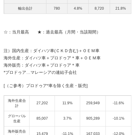
輸出合計
780
4.8%
8,720
21.8%
☆：当月最高 ★：過去最高（月間・当該期間）
注）国内生産：ダイハツ車(ＣＫＤ含む)＋ＯＥＭ車
海外生産：ダイハツ車＋プロドゥア＊車＋ＯＥＭ車
海外販売：ダイハツ車＋プロドゥア＊車
*プロドゥア…マレーシアの連結子会社
[（ご参考）プロドゥア*車を除く生産・販売]
海外生産合
27,202
11.9%
259,949
-11.6%
計
グローバル
85,007
3.7%
905,289
-10.1%
生産
海外販売合
15,479
-11.1%
167,033
-12.0%