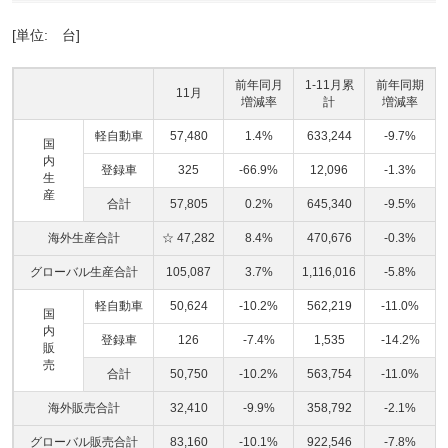
[単位: 台]
前年同月
1-11月累
前年同期
11月
増減率
計
増減率
軽自動車
57,480
1.4%
633,244
-9.7%
国
内
登録車
325
-66.9%
12,096
-1.3%
生
産
合計
57,805
0.2%
645,340
-9.5%
海外生産合計
☆ 47,282
8.4%
470,676
-0.3%
グローバル生産合計
105,087
3.7%
1,116,016
-5.8%
軽自動車
50,624
-10.2%
562,219
-11.0%
国
内
登録車
126
-7.4%
1,535
-14.2%
販
売
合計
50,750
-10.2%
563,754
-11.0%
海外販売合計
32,410
-9.9%
358,792
-2.1%
グローバル販売合計
83,160
-10.1%
922,546
-7.8%