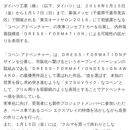
ダイハツ工業（株）（以下、ダイハツ）は、２０１６年１月１５日
（金）から１月１７日（日）まで、幕張メッセ（千葉県千葉市美浜
区）で開催される「東京オートサロン２０１６」にて初披露となる
「コペン アドベンチャー」の実車コンセプトカーを出展し、内外装
着脱構造「ＤＲＥＳＳ－ＦＯＲＭＡＴＩＯＮ」による可能性の拡が
りを表現する。
「コペン アドベンチャー」は、ＤＲＥＳＳ－ＦＯＲＭＡＴＩＯＮデ
ザインを公募し、市販化へ繋げるというオープンイノベーションの
取組みである「ＤＲＥＳＳ－ＦＯＲＭＡＴＩＯＮＤＥＳＩＧＮ ＡＷ
ＡＲＤ」の最優秀作品として選ばれた作品。“道を選ばず、未知の
世界を探し求め突き進むような「タフＳＵＶライク」なコペン”と
して、グリル周りを双眼鏡のような表現とすることでアドベンチャ
ー感を演出している。
実車化に向け、受賞者にも製作プロジェクトメンバーに参加いただ
き、ベース車であるコペン エクスプレイの特徴を活かしながら造形
の作りこみを行った。
また、１月１５日（金）には、“クルマを買って終わりとしな