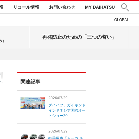
報
リコール情報
お問い合わせ
MY DAIHATSU
GLOBAL
再発防止のための「三つの誓い」
み）
関連記事
2026/07/29
ダイハツ、ガイキンド
インドネシア国際オー
トショー20...
2026/07/29
軽乗用車「ムーヴ キ