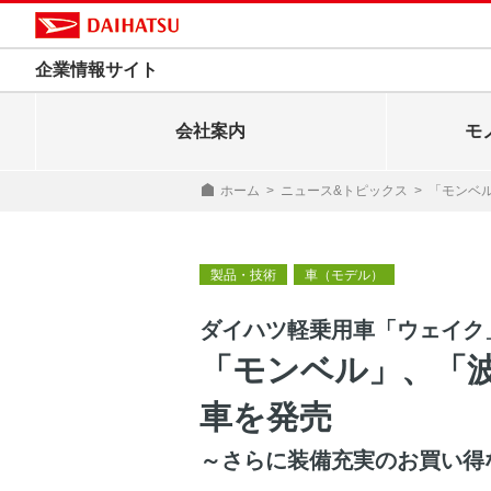
企業情報サイト
会社案内
モ
ホーム
>
ニュース&トピックス
>
「モンベ
製品・技術
車（モデル）
ダイハツ軽乗用車「ウェイク
「モンベル」、「
車を発売
～さらに装備充実のお買い得