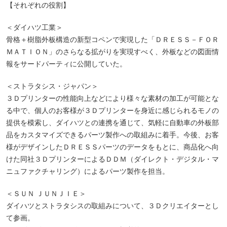
【それぞれの役割】
＜ダイハツ工業＞
骨格＋樹脂外板構造の新型コペンで実現した「ＤＲＥＳＳ－ＦＯＲ
ＭＡＴＩＯＮ」のさらなる拡がりを実現すべく、外板などの図面情
報をサードパーティに公開していた。
＜ストラタシス・ジャパン＞
３Ｄプリンターの性能向上などにより様々な素材の加工が可能とな
る中で、個人のお客様が３Ｄプリンターを身近に感じられるモノの
提供を模索し、ダイハツとの連携を通じて、気軽に自動車の外板部
品をカスタマイズできるパーツ製作への取組みに着手。今後、お客
様がデザインしたＤＲＥＳＳパーツのデータをもとに、商品化へ向
けた同社３ＤプリンターによるＤＤＭ（ダイレクト・デジタル・マ
ニュファクチャリング）によるパーツ製作を担当。
＜ＳＵＮ ＪＵＮＪＩＥ＞
ダイハツとストラタシスの取組みについて、３Ｄクリエイターとし
て参画。