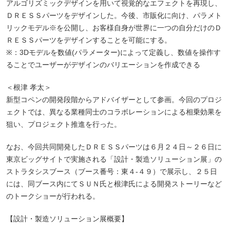
アルゴリズミックデザインを用いて視覚的なエフェクトを再現し、
ＤＲＥＳＳパーツをデザインした。今後、市販化に向け、パラメト
リックモデル※を公開し、お客様自身が世界に一つの自分だけのＤ
ＲＥＳＳパーツをデザインすることを可能にする。
※：3Dモデルを数値(パラメーター)によって定義し、数値を操作す
ることでユーザーがデザインのバリエーションを作成できる
＜根津 孝太＞
新型コペンの開発段階からアドバイザーとして参画。今回のプロジ
ェクトでは、異なる業種同士のコラボレーションによる相乗効果を
狙い、プロジェクト推進を行った。
なお、今回共同開発したＤＲＥＳＳパーツは６月２４日～２６日に
東京ビッグサイトで実施される「設計・製造ソリューション展」の
ストラタシスブース（ブース番号：東４-４９）で展示し、２５日
には、同ブース内にてＳＵＮ氏と根津氏による開発ストーリーなど
のトークショーが行われる。
【設計・製造ソリューション展概要】