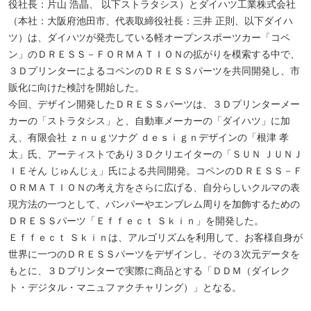
役社長：片山 浩晶、 以下ストラタシス）とダイハツ工業株式会社
（本社：大阪府池田市、代表取締役社長：三井 正則、以下ダイハ
ツ）は、ダイハツが発売している軽オープンスポーツカー「コペ
ン」のＤＲＥＳＳ－ＦＯＲＭＡＴＩＯＮの拡がりを模索する中で、
３ＤプリンターによるコペンのＤＲＥＳＳパーツを共同開発し、市
販化に向けた検討を開始した。
今回、デザイン開発したＤＲＥＳＳパーツは、３Ｄプリンターメー
カーの「ストラタシス」と、自動車メーカーの「ダイハツ」に加
え、有限会社 ｚｎｕｇツナグ ｄｅｓｉｇｎデザインの「根津 孝
太」氏、アーティストであり３Ｄクリエイターの「ＳＵＮ ＪＵＮＪ
ＩＥそん じゅんじぇ」氏による共同開発。コペンのＤＲＥＳＳ－Ｆ
ＯＲＭＡＴＩＯＮの考え方をさらに広げる、自分らしいクルマの表
現方法の一つとして、バンパーやエンブレム周りを加飾するための
ＤＲＥＳＳパーツ「Ｅｆｆｅｃｔ Ｓｋｉｎ」を開発した。
Ｅｆｆｅｃｔ Ｓｋｉｎは、アルゴリズムを利用して、お客様自身が
世界に一つのＤＲＥＳＳパーツをデザインし、その３次元データを
もとに、３Ｄプリンターで実際に商品とする「ＤＤＭ（ダイレク
ト・デジタル・マニュファクチャリング）」となる。