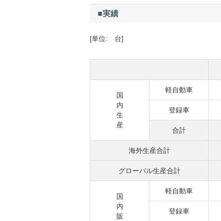
■実績
[単位: 台]
軽自動車
国
内
登録車
生
産
合計
海外生産合計
グローバル生産合計
軽自動車
国
内
登録車
販