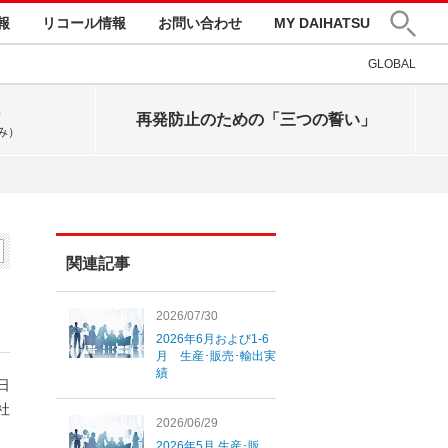
報
リコール情報
お問い合わせ
MY DAIHATSU
GLOBAL
再発防止のための「三つの誓い」
み）
関連記事
2026/07/30
2026年6月および1-6
月 生産･販売･輸出実
績
8日
社
2026/06/29
2026年5月 生産･販