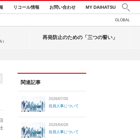
報
リコール情報
お問い合わせ
MY DAIHATSU
GLOBAL
再発防止のための「三つの誓い」
み）
関連記事
2026/07/30
役員人事について
1日
2026/04/28
社
役員人事について