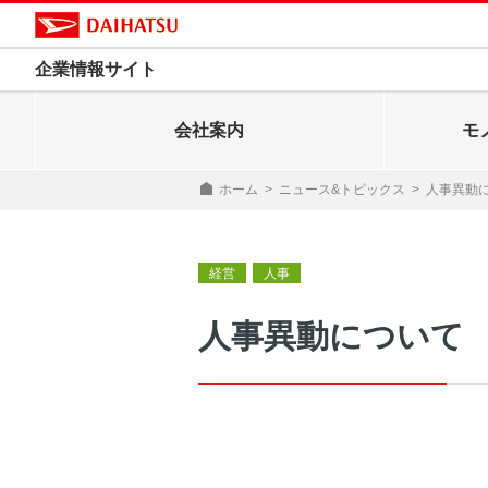
企業情報サイト
会社案内
モ
ホーム
>
ニュース&トピックス
>
人事異動
経営
人事
人事異動について