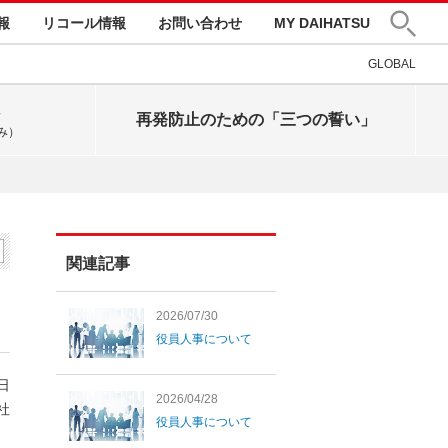
報
リコール情報
お問い合わせ
MY DAIHATSU
GLOBAL
再発防止のための「三つの誓い」
み）
関連記事
2026/07/30
役員人事について
7日
2026/04/28
社
役員人事について