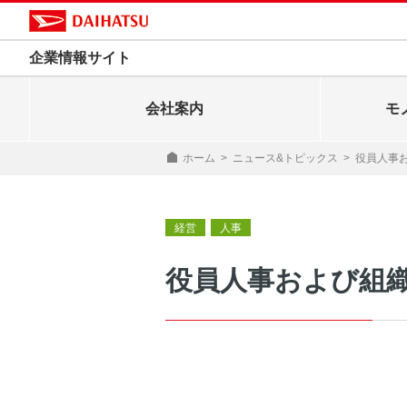
企業情報サイト
会社案内
モ
ホーム
>
ニュース&トピックス
>
役員人事
経営
人事
役員人事および組