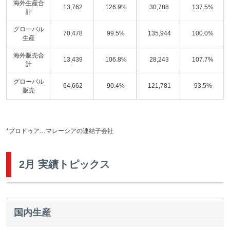
海外生産合
13,762
126.9%
30,788
137.5%
計
グローバル
70,478
99.5%
135,944
100.0%
生産
海外販売合
13,439
106.8%
28,243
107.7%
計
グローバル
64,662
90.4%
121,781
93.5%
販売
*プロドゥア…マレーシアの連結子会社
2月 実績トピックス
国内生産