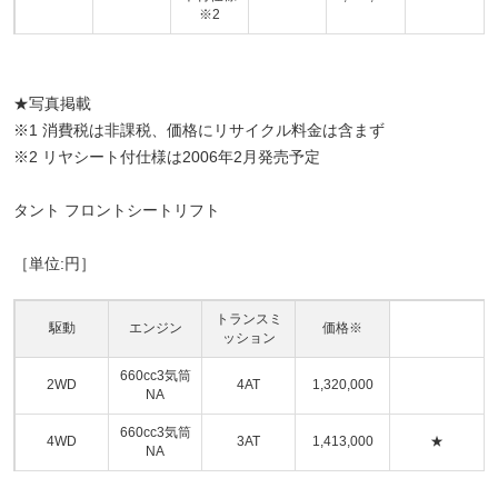
※2
★写真掲載
※1 消費税は非課税、価格にリサイクル料金は含まず
※2 リヤシート付仕様は2006年2月発売予定
タント フロントシートリフト
［単位:円］
トランスミ
駆動
エンジン
価格※
ッション
660cc3気筒
2WD
4AT
1,320,000
NA
660cc3気筒
4WD
3AT
1,413,000
★
NA