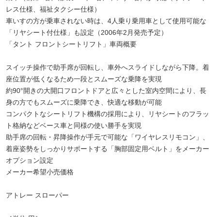
レス仕様、福祉タクシー仕様）
車いすの方が乗車されない時は、4人乗り乗用車として使用可能な
「リヤシート付仕様」も設定（2006年2月発売予定）
「タント フロントシートリフト」車両概要
スイッチ操作で助手席が回転し、車外へスライドしながら下降。着
座位置が低くなるため一段とスムーズな乗降を実現
約90°開きの大開口フロントドアと広々とした室内空間により、長
身の方でもスムーズに乗降でき、快適な移動が可能
コンパクトなシートリフト機構の採用により、リヤシートのフラッ
ト格納などベース車と同様の使い勝手を実現
助手席の回転・昇降操作が手元で可能な「ワイヤレスリモコン」、
着座姿勢をしっかりサポートする「胸部固定用ベルト」をメーカー
オプション設定
メーカー希望小売価格
アトレー スローパー