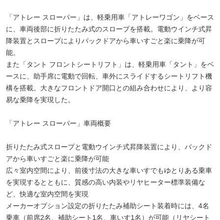
「アトレー スローパー」は、軽乗用車「アトレーワゴン」をベース
に、車両後部に折りたたみ式のスロープを搭載。電動ウインチ式昇
降装置とスロープによりバックドアから車いすごと楽に乗降が可
能。
また「タント フロントシートリフト」は、軽乗用車「タント」をベ
ースに、助手席に電動で回転、車外にスライドするシートリフト機
構を搭載。大きなフロントドア開口との組み合わせにより、より容
易な乗降を実現した。
「アトレー スローパー」車両概要
折りたたみ式スロープと電動ウインチ式昇降装置により、バックド
アから車いすごと楽に乗降が可能
広々室内空間により、前後寸法の大きな車いすでもゆとりある乗車
を実現するとともに、質感の高い内装やリヤヒーター標準装備な
ど、快適な室内空間を実現
メーカーオプション設定の折りたたみ補助シート装着時には、4名
乗車（前席2名、補助シート1名、車いす1名）が可能（リヤシート