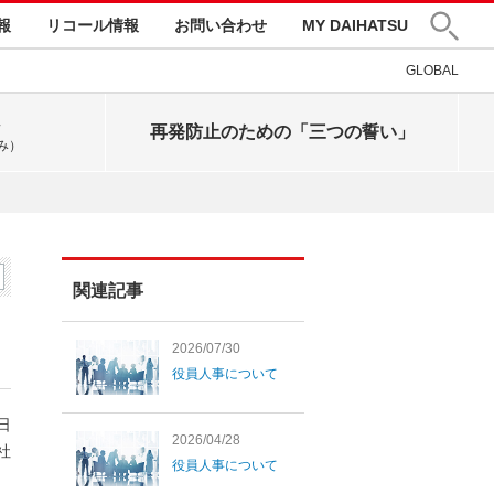
報
リコール情報
お問い合わせ
MY DAIHATSU
GLOBAL
再発防止のための「三つの誓い」
み）
関連記事
2026/07/30
役員人事について
0日
2026/04/28
社
役員人事について