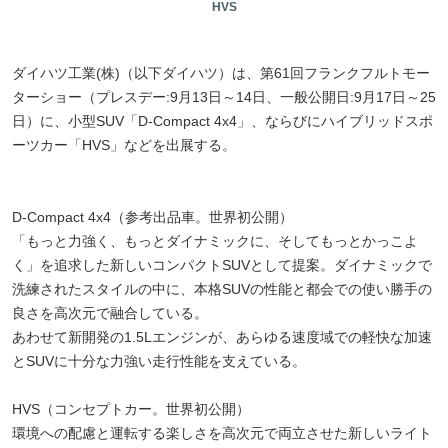
HVS
ダイハツ工業(株)（以下ダイハツ）は、第61回フランクフルトモー
ターショー（プレスデー:9月13日～14日、一般公開日:9月17日～25
日）に、小型SUV「D-Compact 4x4」、ならびにハイブリッドスポ
ーツカー「HVS」などを出展する。
D-Compact 4x4（参考出品車。世界初公開）
「もっと力強く、もっとダイナミックに、そしてもっとかっこよ
く」を追求した新しいコンパクトSUVとして提案。ダイナミックで
洗練されたスタイルの中に、本格SUVの性能と都会での使い勝手の
良さを高次元で融合している。
あわせて新開発の1.5Lエンジンが、あらゆる速度域での軽快な加速
とSUVに十分な力強い走行性能を支えている。
HVS（コンセプトカー。世界初公開）
環境への配慮と運転する楽しさを高次元で両立させた新しいライト