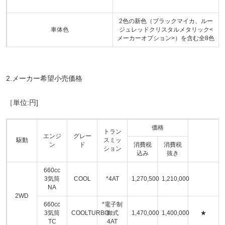
2色の新色（ブラックマイカ、ルー
車体色
ジュレッドクリスタルメタリック<
メーカーオプション>）を含む全8色
2.メーカー希望小売価格
［単位:円]
価格
トラン
エンジ
グレー
駆動
スミッ
ン
ド
消費税
消費税
ション
込み
抜き
660cc
3気筒
COOL
*4AT
1,270,500
1,210,000
NA
2WD
660cc
*電子制
3気筒
COOLTURBO
御式
1,470,000
1,400,000
★
TC
4AT