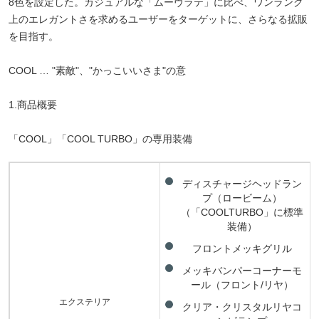
8色を設定した。カジュアルな「ムーヴラテ」に比べ、ワンランク
上のエレガントさを求めるユーザーをターゲットに、さらなる拡販
を目指す。
COOL … "素敵"、"かっこいいさま"の意
1.商品概要
「COOL」「COOL TURBO」の専用装備
ディスチャージヘッドラン
プ（ロービーム）
（「COOLTURBO」に標準
装備）
フロントメッキグリル
メッキバンパーコーナーモ
ール（フロント/リヤ）
エクステリア
クリア・クリスタルリヤコ