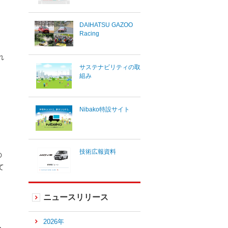
DAIHATSU GAZOO
Racing
れ
サステナビリティの取
組み
Nibako特設サイト
技術広報資料
の
て
ニュースリリース
2026年