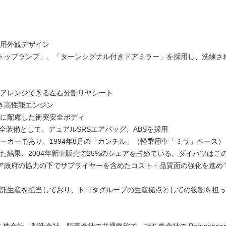
用外観デザイン
ストップランプ」、「ターンシグナル付きドアミラー」を採用し、洗練さ
アレンジできる左右分割リヤシート
付き高性能エンジン
に配慮した衝突安全ボディ
層の安全装備として、デュアルSRSエアバッグ、ABSを採用
ーカーであり、1994年8月の「カンチル」（軽乗用車「ミラ」ベース）
結果、2004年新車販売で25%のシェアを占めている。ダイハツはこ
ア政府の協力の下でサプライヤーを含めたコスト・品質面の強化を進め
託生産を担当しており、トヨタグループの生産拠点としての役割を担っ