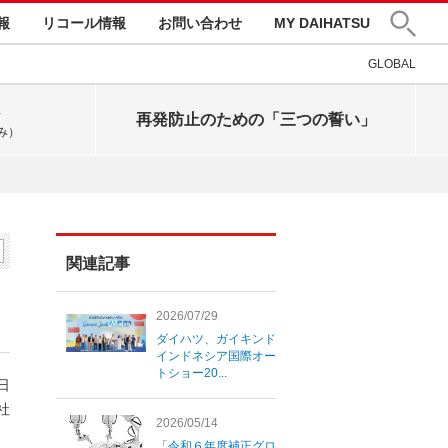
報
リコール情報
お問い合わせ
MY DAIHATSU
GLOBAL
再発防止のための「三つの誓い」
み）
関連記事
2026/07/29
ダイハツ、ガイキンド
インドネシア国際オー
トショー20...
6日
社
2026/05/14
「令和６年度補正グロ