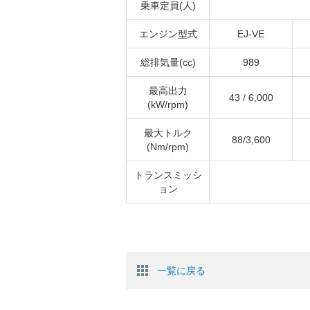
乗車定員(人)
エンジン型式
EJ-VE
総排気量(cc)
989
最高出力
43 / 6,000
(kW/rpm)
最大トルク
88/3,600
(Nm/rpm)
トランスミッシ
ョン
一覧に戻る