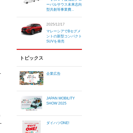
ーバルサウス未来志向
型共創等事業費...
2025/12/17
マレーシアでBセグメ
ントの新型コンパクト
SUVを発売
トピックス
ー
企業広告
JAPAN MOBILITY
SHOW 2025
リ
ダイハツONE!
ー