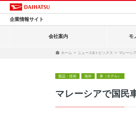
企業情報サイト
会社案内
モ
ホーム
>
ニュース&トピックス
>
マレーシ
製品・技術
海外
車（モデル）
マレーシアで国民