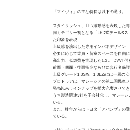
「マイヴィ」の主な特長は以下の通り。
スタイリッシュ、且つ躍動感を表現した専
同カテゴリー初となる「LED式テール&
た印象を表現
上級感を演出した専用インパネデザイン
必要に応じて乗員・荷室スペースを自由に
高出力、低燃費を実現した1.3L DVVT
前面・側面・後面衝突ならびに歩行者保護
上級グレード1.3SXi、1.3EZiには一
プロドゥアは、マレーシアの第二国民車メ
発売以来ラインナップを拡大充実させてきた
うち製造関連3社を子会社化し、マレーシ
いる。
また、昨年からはトヨタ「アバンザ」の受
ている。