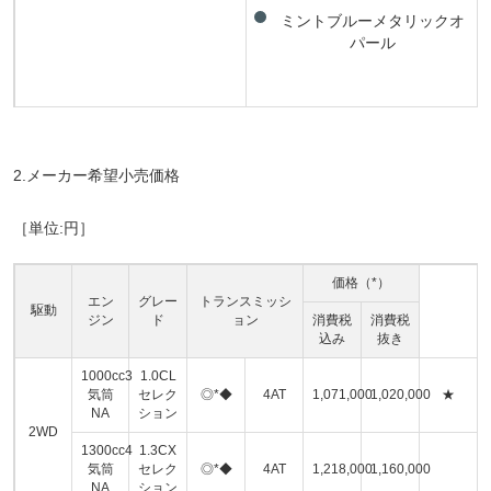
ミントブルーメタリックオ
パール
2.メーカー希望小売価格
［単位:円］
価格（*）
エン
グレー
トランスミッシ
駆動
ジン
ド
ョン
消費税
消費税
込み
抜き
1000cc3
1.0CL
気筒
セレク
◎*◆
4AT
1,071,000
1,020,000
★
NA
ション
2WD
1300cc4
1.3CX
気筒
セレク
◎*◆
4AT
1,218,000
1,160,000
NA
ション