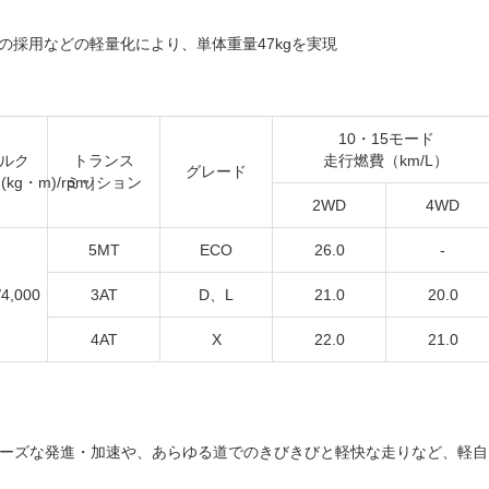
の採用などの軽量化により、単体重量47kgを実現
10・15モード
ルク
トランス
走行燃費（km/L）
グレード
kg・m)/rpm］
ミッション
2WD
4WD
5MT
ECO
26.0
-
/4,000
3AT
D、L
21.0
20.0
4AT
X
22.0
21.0
スムーズな発進・加速や、あらゆる道でのきびきびと軽快な走りなど、軽自