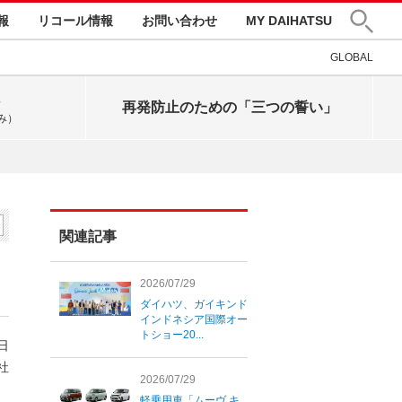
報
リコール情報
お問い合わせ
MY DAIHATSU
GLOBAL
再発防止のための「三つの誓い」
み）
関連記事
2026/07/29
ダイハツ、ガイキンド
インドネシア国際オー
トショー20...
9日
社
2026/07/29
軽乗用車「ムーヴ キ