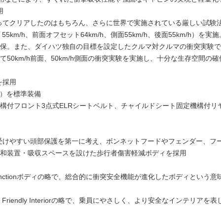
用
ってクリアしたのはもちろん、さらに世界で実施されている厳しい試験
m/h、前面オフセット64km/h、側面55km/h、後面55km/h）を実施
保。また、ダイハツ独自の目標を設定したクルマ対クルマの衝突実験で
50km/h前面、50km/h側面の衝突実験を実施し、十分な生存空間の確
を採用
席）を標準装備
機構付フロント3点式ELRシートベルト、チャイルドシート固定機構付リ
受けやすい頭部保護を第一に考え、ボンネットフードやフェンダー、フ
和装置・吸収スペースを設けた歩行者傷害軽減ボディを採用
nced Functionボディの略で、総合的に衝突安全機能が進化したボディという意
nted Friendly Interiorの略で、乗員にやさしく、より安全なインテリアを表