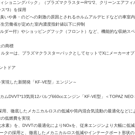
ィショニングパック」（プラズマクラスターR*1*2、クリーンエアフィ
ス*3）を採用
臭いや鼻・のどへの刺激の原因とされるホルムアルデヒドなどの車室内
厚生労働省が定めた室内濃度指針値以下に抑制
ルダー付）やショッピングフック（フロント）など、機能的な収納スペ
社の商標
フィルターは、プラズマクラスターパックとしてセットでXにメーカーオプ
ロントドア
実現した新開発「KF-VE型」エンジン～
VT*13気筒12バルブ660ccエンジン「KF-VE型」＜TOPAZ NEO
の採用、徹底したメカニカルロスの低減や筒内混合気流動の最適化などに
/L*2の低燃費を実現
化水素）を、DVVTの最適化によりNOxを、従来エンジンより大幅に低減
ロークの採用と、徹底したメカニカルロス低減やインテークポート形状の