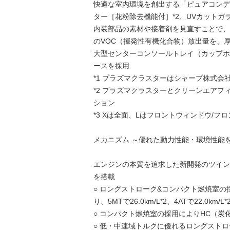
快適な室内環境を創出する「ピュアコンデ
ター［花粉除去機能付］*2、UVカットガラ
内装部品の素材や接着剤を見直すことで、
のVOC（揮発性有機化合物）放出量を、
大型センターコンソールトレイ（カップホ
ースを採用
*1 プラズマクラスターはシャープ株式会
*2 プラズマクラスターとクリーンエア
ション
*3 Xは全面、Lはフロントウィンドウ/フ
メカニズム ～優れた動力性能・環境性能を
エンジンの本質を追求した新開発のツインカムDV
を搭載
○ ロングストローク&コンパクト燃焼室
り、5MTで26.0km/L*2、4ATで22.0km
○ コンパクト燃焼室の採用によりHC（炭
○ 低・中速域トルクに優れるロングスト