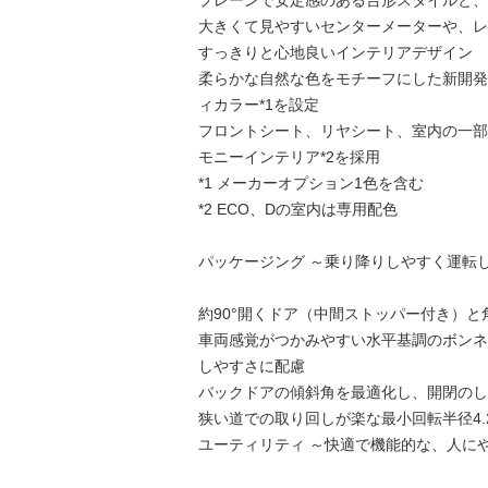
プレーンで安定感のある台形スタイルと、
大きくて見やすいセンターメーターや、レ
すっきりと心地良いインテリアデザイン
柔らかな自然な色をモチーフにした新開発
ィカラー*1を設定
フロントシート、リヤシート、室内の一部
モニーインテリア*2を採用
*1 メーカーオプション1色を含む
*2 ECO、Dの室内は専用配色
パッケージング ～乗り降りしやすく運転
約90°開くドア（中間ストッパー付き）
車両感覚がつかみやすい水平基調のボンネ
しやすさに配慮
バックドアの傾斜角を最適化し、開閉のし
狭い道での取り回しが楽な最小回転半径4.
ユーティリティ ～快適で機能的な、人に