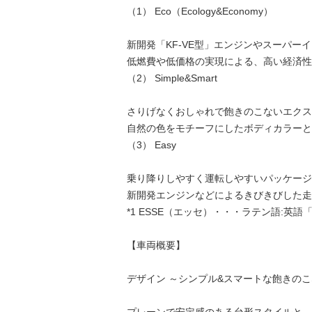
（1） Eco（Ecology&Economy）
新開発「KF-VE型」エンジンやスーパ
低燃費や低価格の実現による、高い経済性
（2） Simple&Smart
さりげなくおしゃれで飽きのこないエクス
自然の色をモチーフにしたボディカラーと
（3） Easy
乗り降りしやすく運転しやすいパッケージ
新開発エンジンなどによるきびきびした走
*1 ESSE（エッセ）・・・ラテン語:英語
【車両概要】
デザイン ～シンプル&スマートな飽きの