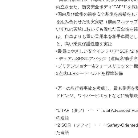
両立させた、衝突安全ボディ“TAF*1”を採
•国内及び欧州の衝突安全基準を余裕をも
を組み合わせた衝突実験（前面フルラップ 55k
いずれの実験においても優れた安全性を確
は、自車よりも重い乗用車を相手車両として
と、高い乗員保護性能を実証
•乗員にやさしい安全インテリア“SOFI*2”
◦ デュアルSRSエアバッグ（運転席/助手
◦プリテンショナー&フォースリミッター
3点式ELRシートベルトを標準装備
•万一の歩行者事故を考慮し、最も傷害を
ドヒンジ、ワイパーピボットなどに衝撃緩
*1 TAF（タフ）・・・ Total Adva
の造語
*2 SOFI（ソフィ）・・・ Safety-Orie
た造語