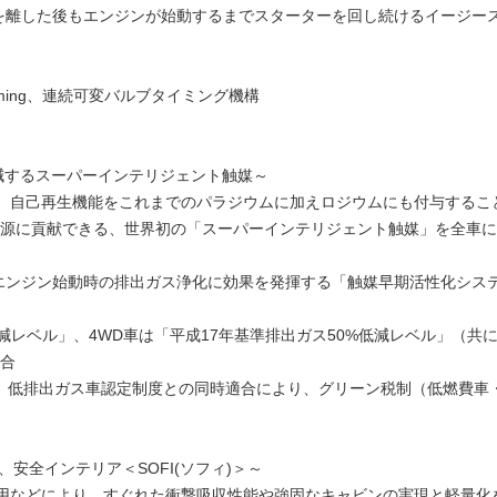
を離した後もエンジンが始動するまでスターターを回し続けるイージー
alve Timing、連続可変バルブタイミング機構
）
減するスーパーインテリジェント触媒～
に、自己再生機能をこれまでのパラジウムに加えロジウムにも付与するこ
源に貢献できる、世界初の「スーパーインテリジェント触媒」を全車に
エンジン始動時の排出ガス浄化に効果を発揮する「触媒早期活性化シス
低減レベル」、4WD車は「平成17年基準排出ガス50%低減レベル」（共
合
適合、低排出ガス車認定制度との同時適合により、グリーン税制（低燃費車
、安全インテリア＜SOFI(ソフィ)＞～
採用などにより、すぐれた衝撃吸収性能や強固なキャビンの実現と軽量化