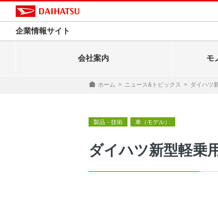
企業情報サイト
会社案内
モ
ホーム
>
ニュース&トピックス
>
ダイハツ新
製品・技術
車（モデル）
ダイハツ新型軽乗用車