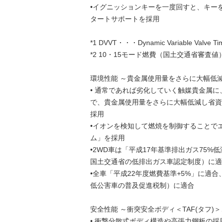
•イグニッションキーを一度回すと、キー
タートサポートを採用
*1 DVVT・・・Dynamic Variable V
*2 10・15モード燃費（国土交通省審査値
環境性能 ～貴金属使用量をさらに大幅低
• 通常であれば劣化していく触媒貴金属
で、貴金属使用量をさらに大幅低減し省資
採用
•イオンを検知して燃焼を制御することで
ム」を採用
•2WD車は「平成17年基準排出ガス75%
国土交通省の低排出ガス車認定制度）に適
•全車「平成22年度燃費基準+5%」に
低公害車の普及促進税制）に適合
安全性能 ～衝突安全ボディ＜TAF(タフ)＞
• 衝撃分散式ボディ構造や高張力鋼板の