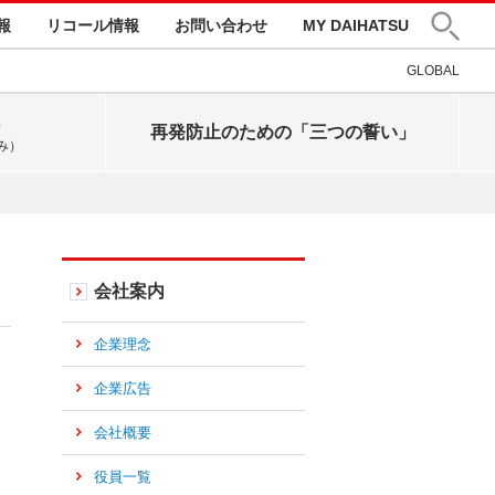
報
リコール情報
お問い合わせ
MY DAIHATSU
ペ
GLOBAL
ー
ジ
の
再発防止のための「三つの誓い」
み）
先
頭
へ
会社案内
企業理念
企業広告
会社概要
役員一覧