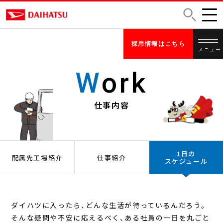
採用情報はこちら
メニュー
W
ork
仕事内容
スモールカーだからできる
クルマづくりを、ダイハツと一緒に。
1日の
配属先工場紹介
仕事紹介
スケジュール
About
Work
/ ダイハツについて
/ 仕事内容
ダイハツ企業理念
配属先工場紹介
ダイハツに入ったら、どんな生活が待っているんだろう。
スモールカーとダイハツ
仕事紹介
そんな疑問や不安に応えるべく、ある社員の一日を丸ごと