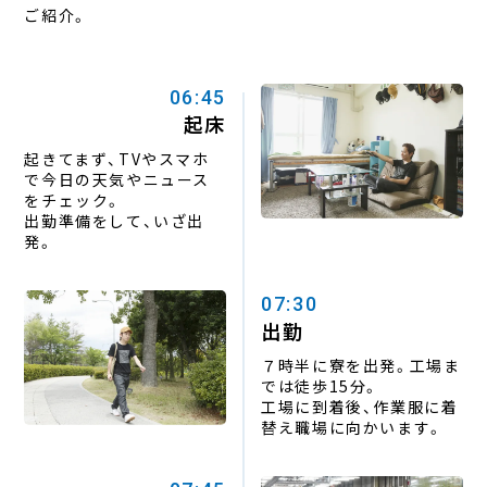
ダイハツのモノづくり
1日のスケジュール
ご紹介。
LifeStyle
Support
/ 仕事と生活
/ 成長への取り組み
寮紹介
入社後の教育
06:45
起床
福利厚生
技能向上への取り組み
技能五輪
起きてまず、TVやスマホ
Recruit
で
今日の天気やニュース
をチェック。
/ 採用情報
出勤準備をして、いざ出
高校生の方
保護者・学校職員へのメッセージ
高校生以外の方
発。
よくあるご質問
07:30
出勤
７時半に寮を出発。工場ま
では徒歩15分。
工場に到着後、作業服に着
替え職場に向かいます。