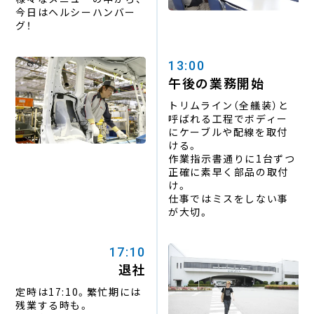
今日はヘルシーハンバー
グ！
13:00
午後の業務開始
トリムライン（全艤装）と
呼ばれる工程で
ボディー
にケーブルや配線を取付
ける。
作業指示書通りに1台ずつ
正確に素早く部品の取付
け。
仕事ではミスをしない事
が大切。
17:10
退社
定時は17:10。繁忙期には
残業する時も。