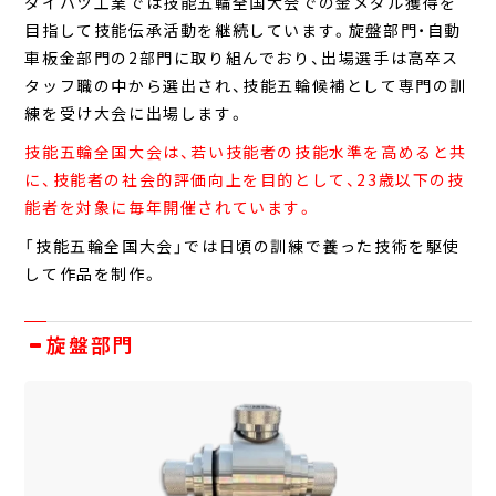
ダイハツ工業では技能五輪全国大会での金メダル獲得を
ダイハツのモノづくり
1日のスケジュール
目指して技能伝承活動を継続しています。旋盤部門・自動
LifeStyle
Support
車板金部門の2部門に取り組んでおり、出場選手は高卒ス
/ 仕事と生活
/ 成長への取り組み
タッフ職の中から選出され、技能五輪候補として専門の訓
寮紹介
入社後の教育
練を受け大会に出場します。
福利厚生
技能向上への取り組み
技能五輪全国大会は、若い技能者の技能水準を高めると共
技能五輪
Recruit
に、技能者の社会的評価向上を目的として、
23歳以下の技
/ 採用情報
能者を対象に毎年開催されています。
高校生の方
保護者・学校職員へのメッセージ
高校生以外の方
「技能五輪全国大会」では日頃の訓練で養った技術を駆使
よくあるご質問
して作品を制作。
旋盤部門