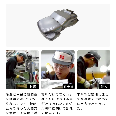
村尾
五十嵐
荒木
後輩と一緒に敢闘賞
技術だけでなく、心
本番では緊張しまし
を獲得でき、とても
身ともに成長する事
たが最後まで諦めず
うれしいです。技能
が出来ました。メダ
に全力を出せまし
五輪で培った人間力
ル獲得に向けて訓練
た。
を活かして現場で活
に励みます。