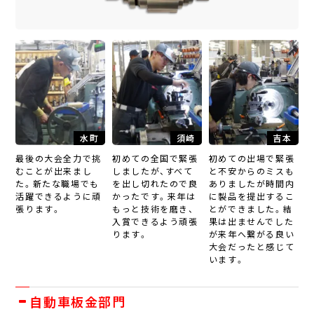
水町
須崎
吉本
最後の大会全力で挑
初めての全国で緊張
初めての出場で緊張
むことが出来まし
しましたが、すべて
と不安からのミスも
た。新たな職場でも
を出し切れたので良
ありましたが時間内
活躍できるように頑
かったです。来年は
に製品を提出するこ
張ります。
もっと技術を磨き、
とができました。結
入賞できるよう頑張
果は出ませんでした
ります。
が来年へ繋がる良い
大会だったと感じて
います。
自動車板金部門