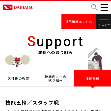
採用情報はこちら
メニュー
S
upport
成長への取り組み
スモールカーだからできる
クルマづくりを、ダイハツと一緒に。
技能向上への
入社後の教育
技能五輪
取り組み
About
Work
/ ダイハツについて
/ 仕事内容
ダイハツ企業理念
配属先工場紹介
技能五輪／スタッフ職
スモールカーとダイハツ
仕事紹介