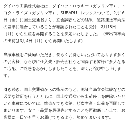
ダイハツ工業株式会社は、ダイハツ・ロッキー（ガソリン車）、ト
ヨタ・ライズ（ガソリン車）、SUBARU・レックスついて、2月16
日（金）に国土交通省より、立会試験などの結果、道路運送車両法
の基準に適合していることが確認されたことを受け、3月18日
（月）から生産を再開することを決定いたしました。（未出荷車両
の出荷は3月4日（月）から再開いたします)
当該車種をご愛顧いただき、長らくお待ちいただいております多く
のお客様、ならびに仕入先・販売会社など関係する皆様に多大なる
ご心配、ご迷惑をおかけしましたことを、深くお詫び申し上げま
す。
引き続き、国土交通省からの指示のもと、認証当局立会試験などの
必要な対応を行うとともに、国土交通省から出荷停止を解除いただ
いた車種については、準備ができ次第、順次生産・出荷を再開して
まいります。安全・品質を最優先とすることを再徹底した上で、お
客様に一日でも早くお届けできるよう、努めてまいります。