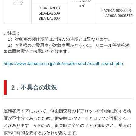
ピクシス ジ
トヨタ
ョイ
DBA-LA260A
LA260A-0000053～
5BA-LA260A
LA260A-0006375
3BA-LA260A
ご注意：
1）対象車の製作期間はご購入の時期とは異なります。
2）お客様のご愛用車が対象車両かどうかは、
リコール等情報対
象車両検索
でご確認いただけます。
https://www.daihatsu.co.jp/info/recall/search/recall_search.php
2．不具合の状況
運転者席ドアにおいて、側面衝突時のドアロックの作動に関する検
証が不十分であったため、衝突時にパワードアロックが作動するこ
とがあります。そのため、衝突時に全てのドアが施錠され、乗員の
救出に時間を要するおそれがあります。